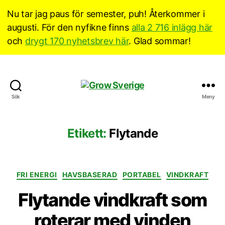
Nu tar jag paus för semester, puh! Återkommer i
augusti. För den nyfikne finns
alla 2 716 inlägg här
och
drygt 170 nyhetsbrev här
. Glad sommar!
Grow
Sök
Meny
Sverige
Etikett:
Flytande
Kategorier
FRI ENERGI
HAVSBASERAD
PORTABEL
VINDKRAFT
Flytande vindkraft som
roterar med vinden