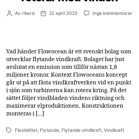
till
Av
rikard
22 april 2023
Inga kommentarer
Inläggsförfattare
Inläggsdatum
Fl
vin
so
rot
me
Vad händer Flowocean är ett svenskt bolag som
vi
utvecklar flytande vindkraft. Bolaget har just
avslutat en emission som tillför nästan 1,8
miljoner kronor. Kontext Flowoceans koncept
går ut på att fästa vindkraftverken vid en punkt
i sjön som turbinerna kan rotera kring. På det
sättet följer vindbladen vindens riktning och
maximerar elproduktionen. Konstruktionen
monteras i […]
Flexibilitet
,
Flytande
,
Flytande vindkraft
,
Vindkraft
Etiketter