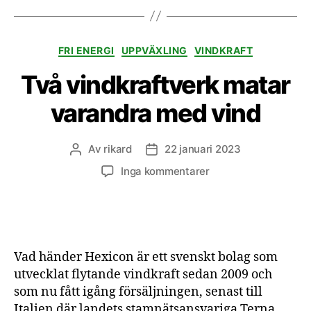
Kategorier
FRI ENERGI
UPPVÄXLING
VINDKRAFT
Två vindkraftverk matar
varandra med vind
Av
rikard
22 januari 2023
Inläggsförfattare
Inläggsdatum
till
Inga kommentarer
Två
vindkraftverk
matar
varandra
med
Vad händer Hexicon är ett svenskt bolag som
vind
utvecklat flytande vindkraft sedan 2009 och
som nu fått igång försäljningen, senast till
Italien där landets stamnätsansvariga Terna