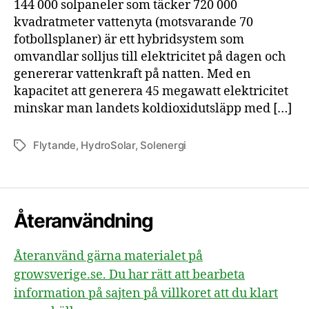
144 000 solpaneler som täcker 720 000
och
vatt
kvadratmeter vattenyta (motsvarande 70
fotbollsplaner) är ett hybridsystem som
omvandlar solljus till elektricitet på dagen och
genererar vattenkraft på natten. Med en
kapacitet att generera 45 megawatt elektricitet
minskar man landets koldioxidutsläpp med […]
Flytande
,
HydroSolar
,
Solenergi
Etiketter
Återanvändning
Återanvänd gärna materialet på
growsverige.se. Du har rätt att bearbeta
information på sajten på villkoret att du klart