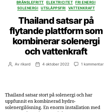
Kategorier
BRÄNSLEFRITT
ELEKTRICITET
FRI ENERGI
SOLENERGI
UTSLÄPPSFRI
VATTENKRAFT
Thailand satsar på
flytande plattform som
kombinerar solenergi
och vattenkraft
till
Av
rikard
4 oktober 2022
1 kommentar
Inläggsförfattare
Inläggsdatum
Thai
sats
på
flyt
plat
Thailand satsar stort på solenergi och har
som
uppfunnit en kombinerad hydro-
komb
solenergilösning. En enorm installation med
sole