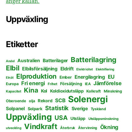
anger källan.
Uppväxling
Etiketter
Batterilagring
Australien
Batterilager
Andel
Elbil
Elbilsförsäljning
Eldrift
Elektricitet
Elektrifiering
Elproduktion
EU
Energilagring
Ember
Elnät
Fri energi
Jämförelse
Försäljning
Europa
Frihet
IEA
Kina
Kol
Koldioxidutsläpp
Kolkraft
Minskning
Kapacitet
Solenergi
SCB
Rekord
Oberoende
olja
Statistik
Solpanel
Sverige
Solpark
Tyskland
Uppväxling
USA
Utsläpp
Utsläppsminskning
Vindkraft
Ökning
Återbruk
Återvinning
utveckling