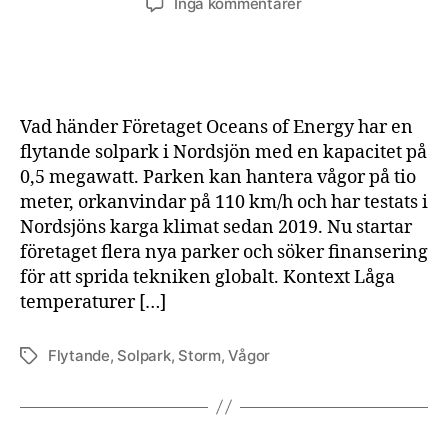
till
Inga kommentarer
Hur
höga
vågor
klarar
en
Vad händer Företaget Oceans of Energy har en
flytande
flytande solpark i Nordsjön med en kapacitet på
solpark
0,5 megawatt. Parken kan hantera vågor på tio
meter, orkanvindar på 110 km/h och har testats i
Nordsjöns karga klimat sedan 2019. Nu startar
företaget flera nya parker och söker finansering
för att sprida tekniken globalt. Kontext Låga
temperaturer […]
Flytande
,
Solpark
,
Storm
,
Vågor
Etiketter