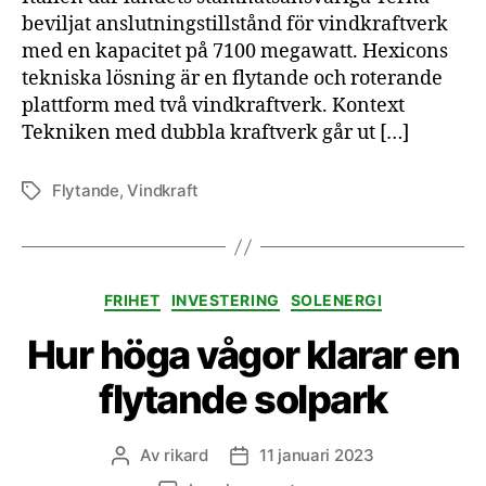
beviljat anslutningstillstånd för vindkraftverk
med en kapacitet på 7100 megawatt. Hexicons
tekniska lösning är en flytande och roterande
plattform med två vindkraftverk. Kontext
Tekniken med dubbla kraftverk går ut […]
Flytande
,
Vindkraft
Etiketter
Kategorier
FRIHET
INVESTERING
SOLENERGI
Hur höga vågor klarar en
flytande solpark
Av
rikard
11 januari 2023
Inläggsförfattare
Inläggsdatum