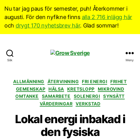
Nu tar jag paus för semester, puh! Återkommer i
augusti. För den nyfikne finns
alla 2 716 inlägg här
och
drygt 170 nyhetsbrev här
. Glad sommar!
Grow
Sök
Meny
Sverige
Kategorier
ALLMÄNNING
ÅTERVINNING
FRI ENERGI
FRIHET
GEMENSKAP
HÄLSA
KRETSLOPP
MIKROVIND
OMTANKE
SAMARBETE
SOLENERGI
SYNSÄTT
VÄRDERINGAR
VERKSTAD
Lokal energi inbakad i
den fysiska