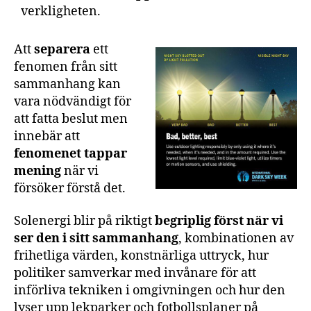
verkligheten.
Att
separera
ett
fenomen från sitt
sammanhang kan
vara nödvändigt för
att fatta beslut men
innebär att
fenomenet tappar
mening
när vi
försöker förstå det.
Solenergi blir på riktigt
begriplig först när vi
ser den i sitt sammanhang
, kombinationen av
frihetliga värden, konstnärliga uttryck, hur
politiker samverkar med invånare för att
införliva tekniken i omgivningen och hur den
lyser upp lekparker och fotbollsplaner på