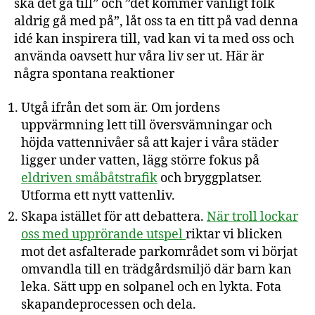
ska det gå till” och ”det kommer vanligt folk
aldrig gå med på”, låt oss ta en titt på vad denna
idé kan inspirera till, vad kan vi ta med oss och
använda oavsett hur våra liv ser ut. Här är
några spontana reaktioner
Utgå ifrån det som är. Om jordens
uppvärmning lett till översvämningar och
höjda vattennivåer så att kajer i våra städer
ligger under vatten, lägg större fokus på
eldriven småbåtstrafik
och bryggplatser.
Utforma ett nytt vattenliv.
Skapa istället för att debattera.
När troll lockar
oss med upprörande utspel
riktar vi blicken
mot det asfalterade parkområdet som vi börjat
omvandla till en trädgårdsmiljö där barn kan
leka. Sätt upp en solpanel och en lykta. Fota
skapandeprocessen och dela.