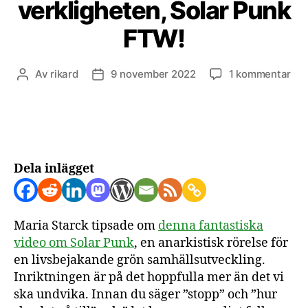
verkligheten, Solar Punk
FTW!
till
Av
rikard
9 november 2022
1 kommentar
Inläggsförfattare
Inläggsdatum
Lok
ene
inb
i
de
fys
Dela inlägget
ver
Sol
Pu
Maria Starck tipsade om
denna fantastiska
FT
video om Solar Punk
, en anarkistisk rörelse för
en livsbejakande grön samhällsutveckling.
Inriktningen är på det hoppfulla mer än det vi
ska undvika. Innan du säger ”stopp” och ”hur