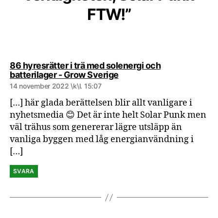
FTW!”
86 hyresrätter i trä med solenergi och
säger:
batterilager - Grow Sverige
14 november 2022 \k\l. 15:07
[…] här glada berättelsen blir allt vanligare i
nyhetsmedia 😊 Det är inte helt Solar Punk men
väl trähus som genererar lägre utsläpp än
vanliga byggen med låg energianvändning i
[…]
SVARA