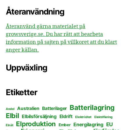
Återanvändning
Återanvänd gärna materialet på
growsverige.se. Du har rätt att bearbeta
information på sajten på villkoret att du klart
anger källan.
Uppväxling
Etiketter
Batterilagring
Australien
Batterilager
Andel
Elbil
Elbilsförsäljning
Eldrift
Elektricitet
Elektrifiering
Elproduktion
EU
Energilagring
Ember
Elnät