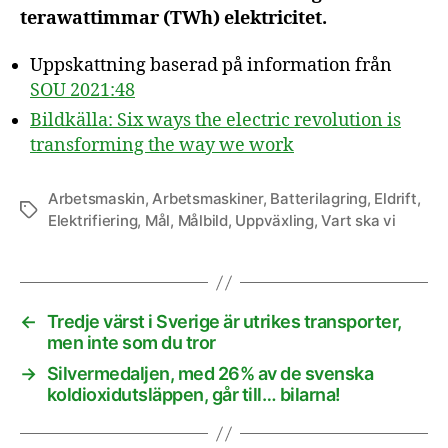
terawattimmar (TWh) elektricitet.
Uppskattning baserad på information från
SOU 2021:48
Bildkälla: Six ways the electric revolution is
transforming the way we work
Arbetsmaskin
,
Arbetsmaskiner
,
Batterilagring
,
Eldrift
,
Etiketter
Elektrifiering
,
Mål
,
Målbild
,
Uppväxling
,
Vart ska vi
←
Tredje värst i Sverige är utrikes transporter,
men inte som du tror
→
Silvermedaljen, med 26% av de svenska
koldioxidutsläppen, går till… bilarna!