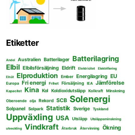
Etiketter
Batterilagring
Australien
Batterilager
Andel
Elbil
Elbilsförsäljning
Eldrift
Elektricitet
Elektrifiering
Elproduktion
EU
Energilagring
Ember
Elnät
Fri energi
Jämförelse
Försäljning
Europa
Frihet
IEA
Kina
Kol
Koldioxidutsläpp
Kolkraft
Minskning
Kapacitet
Solenergi
SCB
Rekord
Oberoende
olja
Statistik
Solpanel
Sverige
Solpark
Tyskland
Uppväxling
USA
Utsläpp
Utsläppsminskning
Vindkraft
Ökning
Återbruk
Återvinning
utveckling