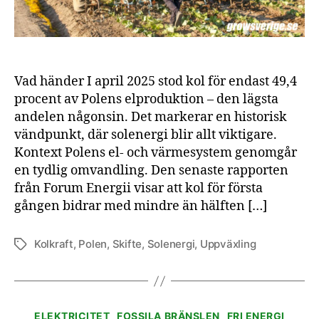
hälfte
av
elprod
Vad händer I april 2025 stod kol för endast 49,4
procent av Polens elproduktion – den lägsta
andelen någonsin. Det markerar en historisk
vändpunkt, där solenergi blir allt viktigare.
Kontext Polens el- och värmesystem genomgår
en tydlig omvandling. Den senaste rapporten
från Forum Energii visar att kol för första
gången bidrar med mindre än hälften […]
Kolkraft
,
Polen
,
Skifte
,
Solenergi
,
Uppväxling
Etiketter
Kategorier
ELEKTRICITET
FOSSILA BRÄNSLEN
FRI ENERGI