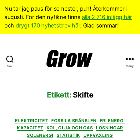
Nu tar jag paus för semester, puh! Återkommer i
augusti. För den nyfikne finns
alla 2 716 inlägg här
och
drygt 170 nyhetsbrev här
. Glad sommar!
Sök
Meny
Grow
Sverige
Etikett:
Skifte
Kategorier
ELEKTRICITET
FOSSILA BRÄNSLEN
FRI ENERGI
KAPACITET
KOL, OLJA OCH GAS
LÖSNINGAR
SOLENERGI
STATISTIK
UPPVÄXLING