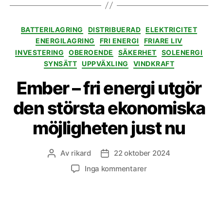
Kategorier
BATTERILAGRING
DISTRIBUERAD
ELEKTRICITET
ENERGILAGRING
FRI ENERGI
FRIARE LIV
INVESTERING
OBEROENDE
SÄKERHET
SOLENERGI
SYNSÄTT
UPPVÄXLING
VINDKRAFT
Ember – fri energi utgör
den största ekonomiska
möjligheten just nu
Av
rikard
22 oktober 2024
Inläggsförfattare
Inläggsdatum
till
Inga kommentarer
Ember
–
fri
energi