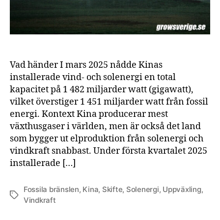
Vad händer I mars 2025 nådde Kinas
installerade vind- och solenergi en total
kapacitet på 1 482 miljarder watt (gigawatt),
vilket överstiger 1 451 miljarder watt från fossil
energi. Kontext Kina producerar mest
växthusgaser i världen, men är också det land
som bygger ut elproduktion från solenergi och
vindkraft snabbast. Under första kvartalet 2025
installerade […]
Fossila bränslen
,
Kina
,
Skifte
,
Solenergi
,
Uppväxling
,
Etiketter
Vindkraft