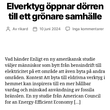
Elverktyg öppnar dörren
till ett grönare samhälle
till
Av
rikard
10 juni 2024
Inga kommentarer
Inläggsförfattare
Inläggsdatum
Elv
öpp
dör
till
ett
Vad händer Enligt en ny amerikansk studie
grö
väljer människor som bytt från bensindrift till
sam
elektricitet på ett område att även byta på andra
områden. Kontext Att byta till eldrivna verktyg i
hemmet kan inspirera till en mer hållbar
vardag och minskad användning av fossila
bränslen. En ny studie från American Council
for an Energy-Efficient Economy […]