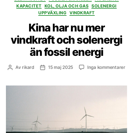
KAPACITET
KOL, OLJA OCH GAS
SOLENERGI
UPPVÄXLING
VINDKRAFT
Kina har nu mer
vindkraft och solenergi
än fossil energi
till
Av
rikard
15 maj 2025
Inga kommentarer
Inläggsförfattare
Inläggsdatum
Kin
har
nu
me
vin
och
sol
än
foss
ene