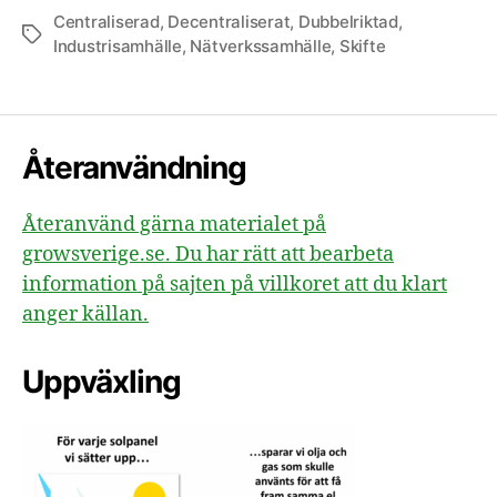
Centraliserad
,
Decentraliserat
,
Dubbelriktad
,
Etiketter
Industrisamhälle
,
Nätverkssamhälle
,
Skifte
Återanvändning
Återanvänd gärna materialet på
growsverige.se. Du har rätt att bearbeta
information på sajten på villkoret att du klart
anger källan.
Uppväxling