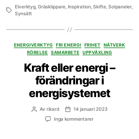
Elverktyg
,
Gräsklippare
,
Inspiration
,
Skifte
,
Solpaneler
,
Etiketter
Synsätt
Kategorier
ENERGIVERKTYG
FRI ENERGI
FRIHET
NÄTVERK
RÖRELSE
SAMARBETE
UPPVÄXLING
Kraft eller energi –
förändringar i
energisystemet
Av
rikard
14 januari 2023
Inläggsförfattare
Inläggsdatum
till
Inga kommentarer
Kraft
eller