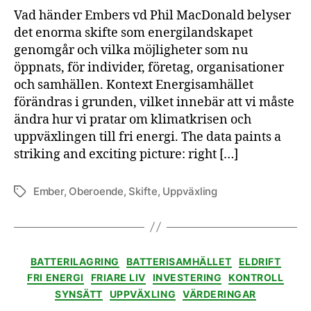
utgör
Vad händer Embers vd Phil MacDonald belyser
den
det enorma skifte som energilandskapet
största
genomgår och vilka möjligheter som nu
ekonomiska
öppnats, för individer, företag, organisationer
möjligheten
just
och samhällen. Kontext Energisamhället
nu
förändras i grunden, vilket innebär att vi måste
ändra hur vi pratar om klimatkrisen och
uppväxlingen till fri energi. The data paints a
striking and exciting picture: right […]
Ember
,
Oberoende
,
Skifte
,
Uppväxling
Etiketter
Kategorier
BATTERILAGRING
BATTERISAMHÄLLET
ELDRIFT
FRI ENERGI
FRIARE LIV
INVESTERING
KONTROLL
SYNSÄTT
UPPVÄXLING
VÄRDERINGAR