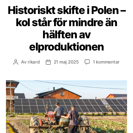
Historiskt skifte i Polen –
kol står för mindre än
hälften av
elproduktionen
till
Av
rikard
21 maj 2025
1 kommentar
Inläggsförfattare
Inläggsdatum
Histor
skifte
i
Polen
–
kol
står
för
mindr
än