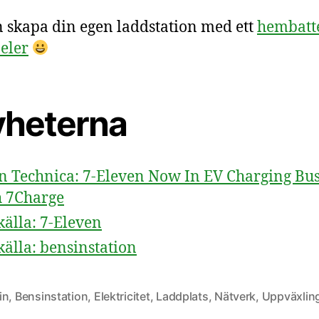
 skapa din egen laddstation med ett
hembatt
eler
nyheterna
n Technica: 7-Eleven Now In EV Charging Bus
 7Charge
källa: 7-Eleven
källa: bensinstation
in
,
Bensinstation
,
Elektricitet
,
Laddplats
,
Nätverk
,
Uppväxlin