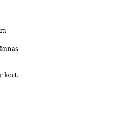
om
kännas
r kort.