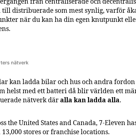
vergången från centraliserade och decentrali
 till distribuerade som mest synlig, varför åka
nkter när du kan ha din egen knutpunkt elle
ens.
rters nätverk
lar kan ladda bilar och hus och andra fordon 
m helst med ett batteri då blir världen ett m
buerade nätverk där
alla kan ladda alla
.
ss the United States and Canada, 7-Eleven h
 13,000 stores or franchise locations.