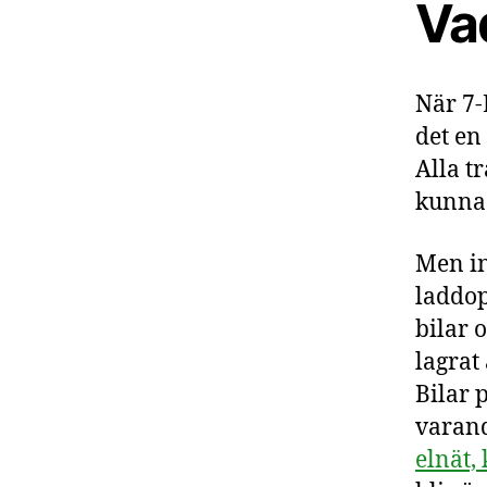
Vad
När 7-
det en
Alla t
kunna 
Men in
laddop
bilar 
lagrat 
Bilar p
varand
elnät,