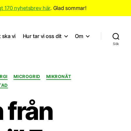
gt 170 nyhetsbrev här
. Glad sommar!
 ska vi
Hur tar vi oss dit
Om
Sök
ERGI
MICROGRID
MIKRONÄT
TAD
 från