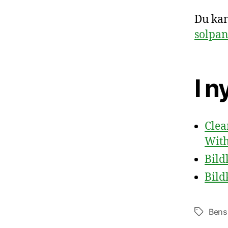
Du kan
solpan
I 
Clea
With
Bild
Bild
Bens
Etiketter