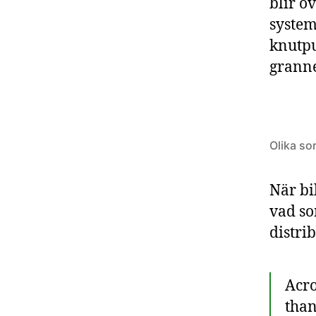
blir ö
system
knutpu
grann
Olika so
När bi
vad so
distri
Acro
than