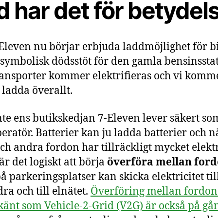
 har det för betydel
Eleven nu börjar erbjuda laddmöjlighet för bi
 symbolisk dödsstöt för den gamla bensinssta
ransporter kommer elektrifieras och vi komm
ladda överallt.
te ens butikskedjan 7-Eleven lever säkert so
eratör. Batterier kan ju ladda batterier och n
och andra fordon har tillräckligt mycket elektr
är det logiskt att börja
överföra mellan for
å parkeringsplatser kan skicka elektricitet til
ra och till elnätet.
Överföring mellan fordon
 känt som Vehicle-2-Grid (V2G) är också på gå