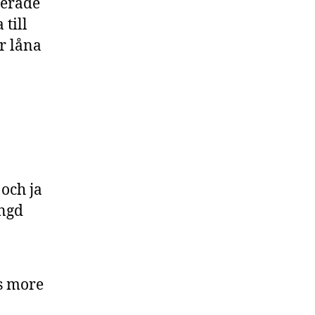
serade
 till
r låna
och ja
ängd
as more