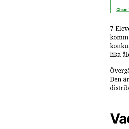
Clean 
7-Elev
kommer
konkur
lika å
Övergå
Den är
distri
Va