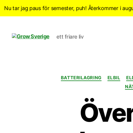
Nu tar jag paus för semester, puh! Återkommer i augu
ett friare liv
Grow
Sverige
BATTERILAGRING
ELBIL
EL
NÄ
Över