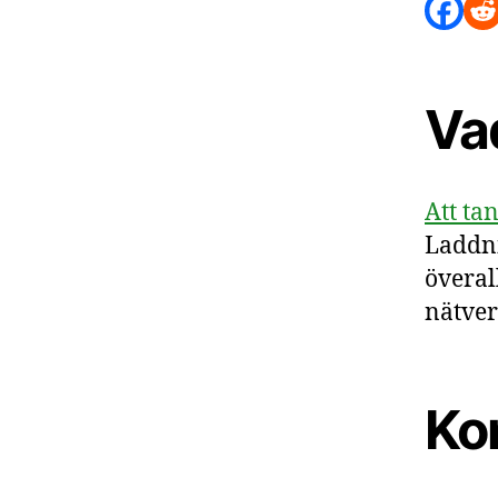
Va
Att ta
Laddni
överal
nätver
Ko