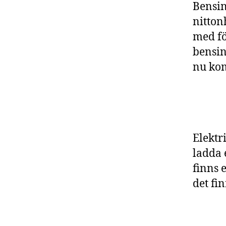
Bensin
nitton
med fö
bensin
nu ko
Elektri
ladda 
finns e
det fin