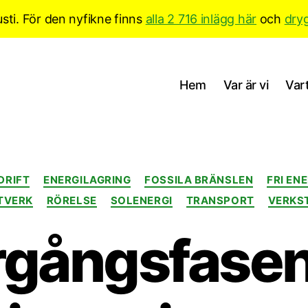
sti. För den nyfikne finns
alla 2 716 inlägg här
och
dry
Hem
Var är vi
Vart
Kategorier
DRIFT
ENERGILAGRING
FOSSILA BRÄNSLEN
FRI EN
TVERK
RÖRELSE
SOLENERGI
TRANSPORT
VERKS
gångsfasen