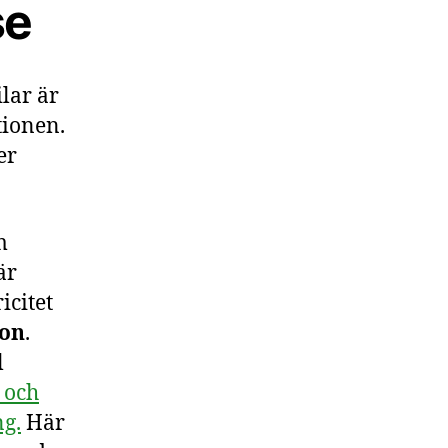
se
lar är
tionen.
er
m
är
icitet
don
.
l
 och
ng.
Här