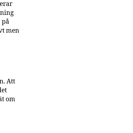
serar
rning
 på
evt men
n. Att
det
nät om