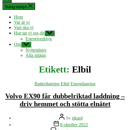
sökningen
Stäng menyn
Hem
Var är vi
Vart ska vi
Hur tar vi oss dit
Visa
undermeny
Energiverktyg
Om
Visa
undermeny
Nyhetsbrev
Alla inlägg
Etikett:
Elbil
Kategorier
Batterilagring
Elbil
Energilagring
Volvo EX90 får dubbelriktad laddning –
driv hemmet och stötta elnätet
Inläggsförfattare
Av
rikard
Inläggsdatum
8 oktober 2022
till