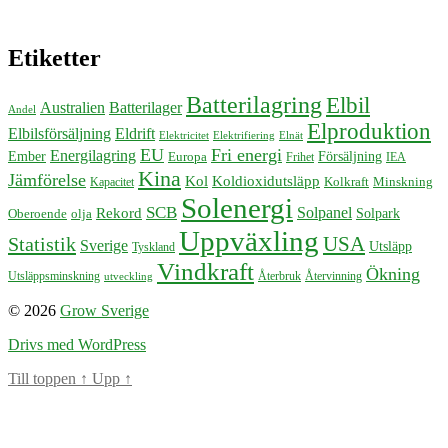
Etiketter
Batterilagring
Elbil
Australien
Batterilager
Andel
Elproduktion
Elbilsförsäljning
Eldrift
Elektricitet
Elektrifiering
Elnät
EU
Fri energi
Energilagring
Försäljning
Ember
Europa
Frihet
IEA
Kina
Jämförelse
Kol
Koldioxidutsläpp
Kolkraft
Minskning
Kapacitet
Solenergi
SCB
Solpanel
Rekord
Solpark
Oberoende
olja
Uppväxling
USA
Statistik
Sverige
Utsläpp
Tyskland
Vindkraft
Ökning
Återbruk
Återvinning
Utsläppsminskning
utveckling
© 2026
Grow Sverige
Drivs med WordPress
Till toppen
↑
Upp
↑