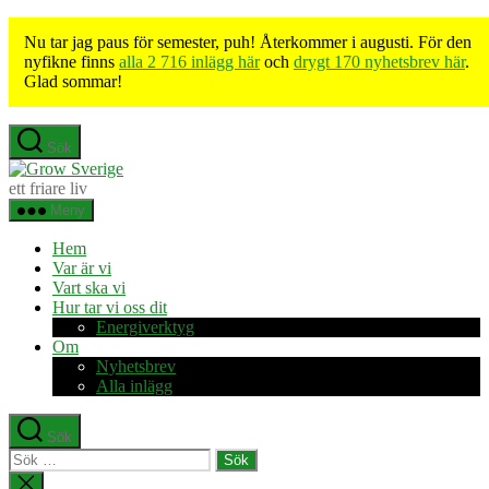
Nu tar jag paus för semester, puh! Återkommer i augusti. För den
nyfikne finns
alla 2 716 inlägg här
och
drygt 170 nyhetsbrev här
.
Glad sommar!
Hoppa
Sök
till
Grow
innehåll
Sverige
ett friare liv
Meny
Hem
Var är vi
Vart ska vi
Hur tar vi oss dit
Energiverktyg
Om
Nyhetsbrev
Alla inlägg
Sök
Sök
efter:
Stäng