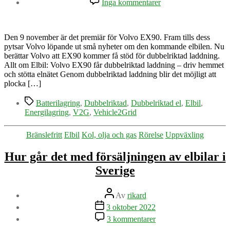
Inga kommentarer
Volvo
EX90
får
dubbelriktad
Den 9 november är det premiär för Volvo EX90. Fram tills dess
laddning
pytsar Volvo löpande ut små nyheter om den kommande elbilen. Nu
–
berättar Volvo att EX90 kommer få stöd för dubbelriktad laddning.
driv
Allt om Elbil: Volvo EX90 får dubbelriktad laddning – driv hemmet
hemmet
och stötta elnätet Genom dubbelriktad laddning blir det möjligt att
och
plocka […]
stötta
Etiketter
elnätet
Batterilagring
,
Dubbelriktad
,
Dubbelriktad el
,
Elbil
,
Energilagring
,
V2G
,
Vehicle2Grid
Kategorier
Bränslefritt
Elbil
Kol, olja och gas
Rörelse
Uppväxling
Hur går det med försäljningen av elbilar i
Sverige
Inläggsförfattare
Av
rikard
Inläggsdatum
3 oktober 2022
till
3 kommentarer
Hur