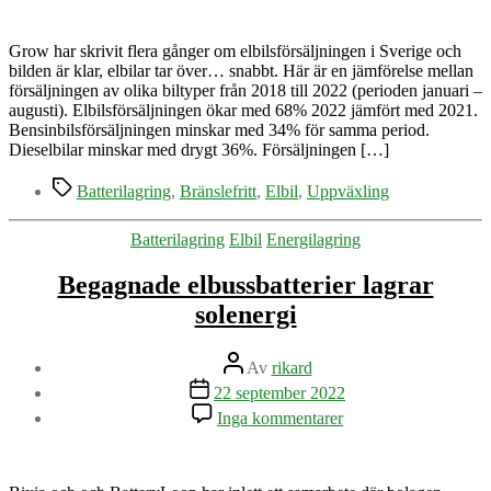
går
det
med
Grow har skrivit flera gånger om elbilsförsäljningen i Sverige och
försäljningen
bilden är klar, elbilar tar över… snabbt. Här är en jämförelse mellan
av
försäljningen av olika biltyper från 2018 till 2022 (perioden januari –
elbilar
augusti). Elbilsförsäljningen ökar med 68% 2022 jämfört med 2021.
i
Bensinbilsförsäljningen minskar med 34% för samma period.
Sverige
Dieselbilar minskar med drygt 36%. Försäljningen […]
Etiketter
Batterilagring
,
Bränslefritt
,
Elbil
,
Uppväxling
Kategorier
Batterilagring
Elbil
Energilagring
Begagnade elbussbatterier lagrar
solenergi
Inläggsförfattare
Av
rikard
Inläggsdatum
22 september 2022
till
Inga kommentarer
Begagnade
elbussbatterier
lagrar
solenergi