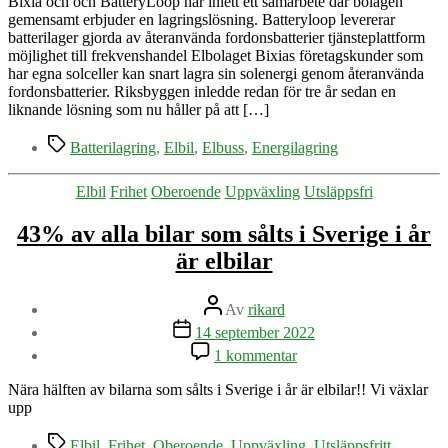
Bixia och och BatteryLoop har inlett ett samarbete där bolagen
gemensamt erbjuder en lagringslösning. Batteryloop levererar
batterilager gjorda av återanvända fordonsbatterier tjänsteplattform
möjlighet till frekvenshandel Elbolaget Bixias företagskunder som
har egna solceller kan snart lagra sin solenergi genom återanvända
fordonsbatterier. Riksbyggen inledde redan för tre år sedan en
liknande lösning som nu håller på att […]
Etiketter
Batterilagring
,
Elbil
,
Elbuss
,
Energilagring
Kategorier
Elbil
Frihet
Oberoende
Uppväxling
Utsläppsfri
43% av alla bilar som sålts i Sverige i år
är elbilar
Inläggsförfattare
Av
rikard
Inläggsdatum
14 september 2022
till
1 kommentar
43%
av
Nära hälften av bilarna som sålts i Sverige i år är elbilar!! Vi växlar
alla
upp
bilar
som
Etiketter
Elbil
,
Frihet
,
Oberoende
,
Uppväxling
,
Utsläppsfritt