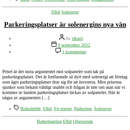
sålts
i
Kategorier
Elbil
Solenergi
Sverige
i
Parkeringsplatser är solenergins nya vän
år
är
elbilar
Inläggsförfattare
Av
rikard
Inläggsdatum
9 september 2022
till
1 kommentar
Parkeringsplatser
är
solenergins
nya
Priset är det stora argumentet mot solpaneler som tak på
vän
parkeringsplatser. Det är fortfarande så dyrt med solenergi att företag
som äger parkeringsplatser drar sig för att investera. Men priserna
sjunker som bekant väldigt snabbt och frågan är inte om utan när vi
kommer se landets parkeringsplatser täckas av solpaneler. Här är
några av argumenten […]
Etiketter
Bränslefritt
,
Elbil
,
Fri energi
,
Parkering
,
Solenergi
Kategorier
Batterilagring
Elbil
Oberoende