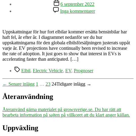
Inläggsdatum
6 september 2022
till
Inga kommentarer
Försäljningen
av
elbilar
accelerar
Uppskattningar för hur fort elbilar kommer ersätta bensinbilar har
haft fel, år efter år. I diagrammet nedanför ser du hur
uppskattningarna för den globala elbilsförsäljningen justerats uppåt
varje år. EV projections have continually been revised to increase
the rate of adoption. It just goes to show that interest in EVs is
accelerating faster than anticipated. […]
Etiketter
Elbil
,
Electric Vehicle
,
EV
,
Prognoser
Sidnumrering
←
Senare
inlägg
1
…
23
24
Tidigare
inlägg
→
för
Återanvändning
inlägg
Återanvänd gärna materialet på growsverige.se. Du har rätt att
bearbeta information på sajten på villkoret att du klart anger källan.
Uppväxling