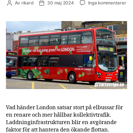
till
Av
rikard
30 maj 2024
Inga kommentarer
Inläggsförfattare
Inläggsdatum
Lad
nyc
till
fr
för
elb
Vad händer London satsar stort på elbussar för
en renare och mer hållbar kollektivtrafik.
Laddninginfrastrukturen blir en avgörande
faktor för att hantera den ökande flottan.