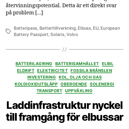
återvinningspotential. Detta är ett direkt svar
på problem […]
Batteripass
,
Batteritillverkning
,
Elbuss
,
EU
,
European
Etiketter
Battery Passport
,
Solaris
,
Volvo
Kategorier
BATTERILAGRING
BATTERISAMHÄLLET
ELBIL
ELDRIFT
ELEKTRICITET
FOSSILA BRÄNSLEN
INVESTERING
KOL, OLJA OCH GAS
KOLDIOXIDUTSLÄPP
OBEROENDE
SOLENERGI
TRANSPORT
UPPVÄXLING
Laddinfrastruktur nyckel
till framgång för elbussar