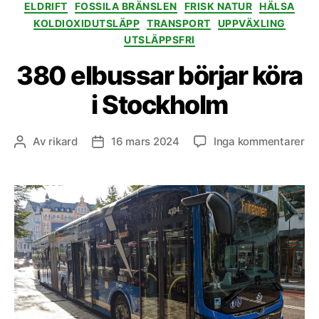
ELDRIFT
FOSSILA BRÄNSLEN
FRISK NATUR
HÄLSA
KOLDIOXIDUTSLÄPP
TRANSPORT
UPPVÄXLING
UTSLÄPPSFRI
380 elbussar börjar köra
i Stockholm
till
Av
rikard
16 mars 2024
Inga kommentarer
Inläggsförfattare
Inläggsdatum
38
el
bör
kö
i
St