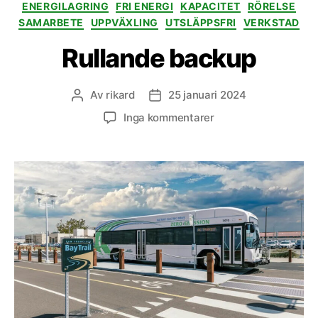
ENERGILAGRING
FRI ENERGI
KAPACITET
RÖRELSE
SAMARBETE
UPPVÄXLING
UTSLÄPPSFRI
VERKSTAD
Rullande backup
Av
rikard
25 januari 2024
Inläggsförfattare
Inläggsdatum
till
Inga kommentarer
Rullande
backup