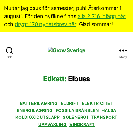
Nu tar jag paus för semester, puh! Återkommer i
augusti. För den nyfikne finns
alla 2 716 inlägg här
och
drygt 170 nyhetsbrev här
. Glad sommar!
Grow
Sök
Meny
Sverige
Etikett:
Elbuss
Kategorier
BATTERILAGRING
ELDRIFT
ELEKTRICITET
ENERGILAGRING
FOSSILA BRÄNSLEN
HÄLSA
KOLDIOXIDUTSLÄPP
SOLENERGI
TRANSPORT
UPPVÄXLING
VINDKRAFT