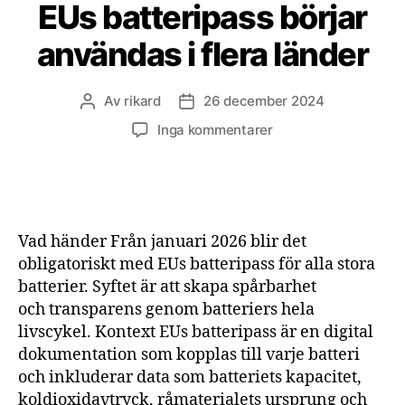
EUs batteripass börjar
användas i flera länder
Av
rikard
26 december 2024
Inläggsförfattare
Inläggsdatum
till
Inga kommentarer
EUs
batteripass
börjar
användas
i
Vad händer Från januari 2026 blir det
flera
obligatoriskt med EUs batteripass för alla stora
länder
batterier. Syftet är att skapa spårbarhet
och transparens genom batteriers hela
livscykel. Kontext EUs batteripass är en digital
dokumentation som kopplas till varje batteri
och inkluderar data som batteriets kapacitet,
koldioxidavtryck, råmaterialets ursprung och