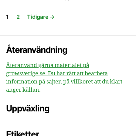
Sidnumrering
1
2
Tidigare
→
för
inlägg
Återanvändning
Återanvänd gärna materialet på
growsverige.se. Du har rätt att bearbeta
information på sajten på villkoret att du klart
anger källan.
Uppväxling
Etiketter