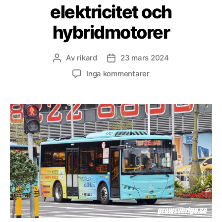
elektricitet och
hybridmotorer
Av
rikard
23 mars 2024
Inläggsförfattare
Inläggsdatum
till
Inga kommentarer
77,6%
av
Kinas
kollektivtrafik
drivs
med
elektricitet
och
hybridmotorer