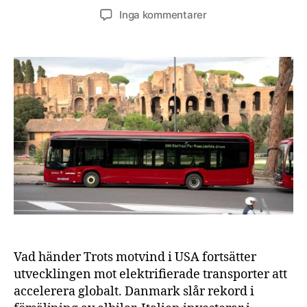
till
Inga kommentarer
Elektrifiering
av
bilar,
bussar
och
lastbilar
accelererar
globalt
Vad händer Trots motvind i USA fortsätter
utvecklingen mot elektrifierade transporter att
accelerera globalt. Danmark slår rekord i