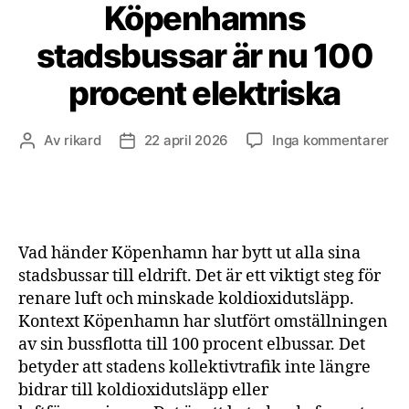
Köpenhamns
stadsbussar är nu 100
procent elektriska
till
Av
rikard
22 april 2026
Inga kommentarer
Inläggsförfattare
Inläggsdatum
Kö
st
är
nu
10
Vad händer Köpenhamn har bytt ut alla sina
pr
stadsbussar till eldrift. Det är ett viktigt steg för
ele
renare luft och minskade koldioxidutsläpp.
Kontext Köpenhamn har slutfört omställningen
av sin bussflotta till 100 procent elbussar. Det
betyder att stadens kollektivtrafik inte längre
bidrar till koldioxidutsläpp eller