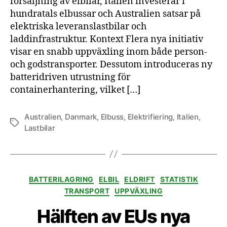
försäljning av elbilar, Italien investerar i
hundratals elbussar och Australien satsar på
elektriska leveranslastbilar och
laddinfrastruktur. Kontext Flera nya initiativ
visar en snabb uppväxling inom både person-
och godstransporter. Dessutom introduceras ny
batteridriven utrustning för
containerhantering, vilket […]
Australien
,
Danmark
,
Elbuss
,
Elektrifiering
,
Italien
,
Etiketter
Lastbilar
Kategorier
BATTERILAGRING
ELBIL
ELDRIFT
STATISTIK
TRANSPORT
UPPVÄXLING
Hälften av EUs nya