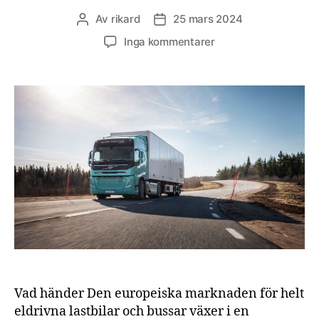
Av
rikard
25 mars 2024
Inläggsförfattare
Inläggsdatum
till
Inga kommentarer
Eldrivna
bussar
och
lastbilar
ökar
snabbt
i
Europa
Vad händer Den europeiska marknaden för helt
eldrivna lastbilar och bussar växer i en