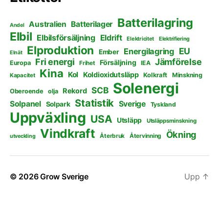
Batterilagring
Australien
Batterilager
Andel
Elbil
Elbilsförsäljning
Eldrift
Elektricitet
Elektrifiering
Elproduktion
EU
Energilagring
Ember
Elnät
Fri energi
Jämförelse
Försäljning
Europa
Frihet
IEA
Kina
Kol
Koldioxidutsläpp
Kolkraft
Minskning
Kapacitet
Solenergi
SCB
Rekord
Oberoende
olja
Statistik
Solpanel
Sverige
Solpark
Tyskland
Uppväxling
USA
Utsläpp
Utsläppsminskning
Vindkraft
Ökning
Återbruk
Återvinning
utveckling
© 2026
Grow Sverige
Upp
↑