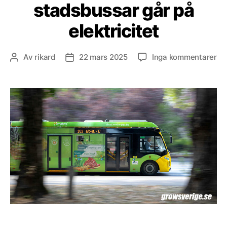
stadsbussar går på
elektricitet
till
Av
rikard
22 mars 2025
Inga kommentarer
Inläggsförfattare
Inläggsdatum
Hä
av
EU
ny
st
gå
på
ele