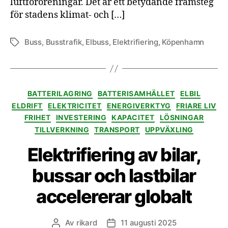
luftföroreningar. Det är ett betydande framsteg
för stadens klimat- och […]
Buss
,
Busstrafik
,
Elbuss
,
Elektrifiering
,
Köpenhamn
Etiketter
Kategorier
BATTERILAGRING
BATTERISAMHÄLLET
ELBIL
ELDRIFT
ELEKTRICITET
ENERGIVERKTYG
FRIARE LIV
FRIHET
INVESTERING
KAPACITET
LÖSNINGAR
TILLVERKNING
TRANSPORT
UPPVÄXLING
Elektrifiering av bilar,
bussar och lastbilar
accelererar globalt
Av
rikard
11 augusti 2025
Inläggsförfattare
Inläggsdatum