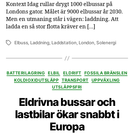
Kontext Idag rullar drygt 1000 elbussar på
Londons gator. Målet är 9000 elbussar år 2030.
Men en utmaning står i vägen: laddning. Att
ladda en så stor flotta kräver en […]
Elbuss
,
Laddning
,
Laddstation
,
London
,
Solenergi
Etiketter
Kategorier
BATTERILAGRING
ELBIL
ELDRIFT
FOSSILA BRÄNSLEN
KOLDIOXIDUTSLÄPP
TRANSPORT
UPPVÄXLING
UTSLÄPPSFRI
Eldrivna bussar och
lastbilar ökar snabbt i
Europa