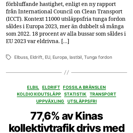
förbluffande hastighet, enligt en ny rapport
från International Council on Clean Transport
(ICCT). Kontext 11000 utsläppsfria tunga fordon
såldes i Europa 2023, mer än dubbelt så många
som 2022. 18 procent av alla bussar som såldes i
EU 2023 var eldrivna. […]
Elbuss
,
Eldrift
,
EU
,
Europa
,
lastbil
,
Tunga fordon
Etiketter
Kategorier
ELBIL
ELDRIFT
FOSSILA BRÄNSLEN
KOLDIOXIDUTSLÄPP
STATISTIK
TRANSPORT
UPPVÄXLING
UTSLÄPPSFRI
77,6% av Kinas
kollektivtrafik drivs med